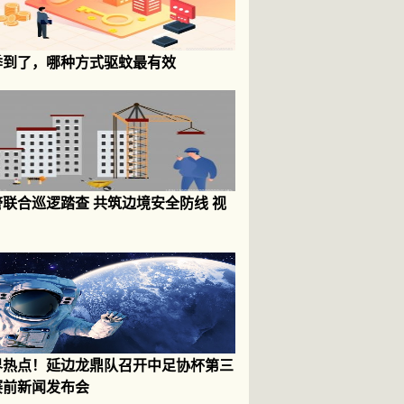
季到了，哪种方式驱蚊最有效
警联合巡逻踏查 共筑边境安全防线 视
界热点！延边龙鼎队召开中足协杯第三
赛前新闻发布会