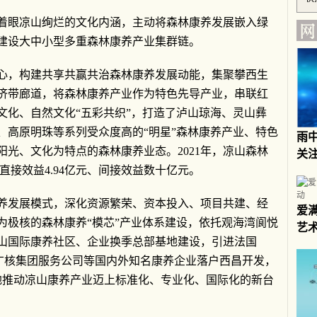
着眼凉山绚烂的文化内涵，主动将森林康养发展嵌入绿
建设大中小型多重森林康养产业集群链。
心，构建共享共赢共治森林康养发展动能，集聚攀西生
济带廊道，将森林康养产业作为特色先导产业，串联红
文化、自然文化“五彩共织”，打造了泸山琼海、灵山彝
、高原明珠等系列受众度高的“明星”森林康养产业、特色
雨
光、文化为特点的森林康养业态。2021年，凉山森林
关
现直接效益4.94亿元、间接效益数十亿元。
养发展模式，深化资源繁荣、资本投入、项目共建、经
爱
为极核的森林康养“模芯”产业体系建设，依托观海湾阆悦
艺
山国际康养社区、企业换季总部基地建设，引进法国
中广核集团服务公司等国内外知名康养企业落户西昌开发，
大地推动凉山康养产业迈上标准化、专业化、国际化的新台