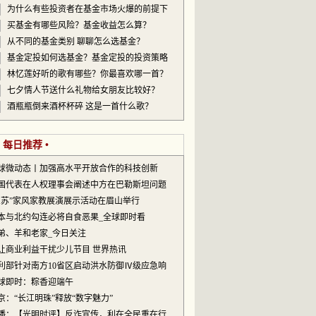
为什么有些投资者在基金市场火爆的前提下
买基金有哪些风险？基金收益怎么算？
从不同的基金类别 聊聊怎么选基金？
基金定投如何选基金？基金定投的投资策略
林忆莲好听的歌有哪些？你最喜欢哪一首？
七夕情人节送什么礼物给女朋友比较好？
酒瓶瓶倒来酒杯杯碎 这是一首什么歌？
• 每日推荐 •
球微动态丨加强高水平开放合作的科技创新
国代表在人权理事会阐述中方在巴勒斯坦问题
三苏”家风家教展演展示活动在眉山举行
本与北约勾连必将自食恶果_全球即时看
弟、羊和老家_今日关注
让商业利益干扰少儿节目 世界热讯
利部针对南方10省区启动洪水防御Ⅳ级应急响
球即时：粽香迎端午
京：“长江明珠”释放“数字魅力”
播：【光明时评】反诈宣传，利在全民重在行