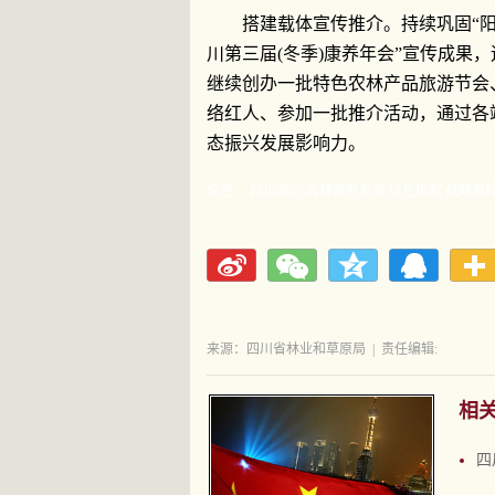
搭建载体宣传推介。持续巩固“阳
川第三届(冬季)康养年会”宣传成果
继续创办一批特色农林产品旅游节会
络红人、参加一批推介活动，通过各
态振兴发展影响力。
标签：
四川凉山
森林康养发展
绿色崛起
战略目
来源：​四川省林业和草原局
|
责任编辑:
相
四