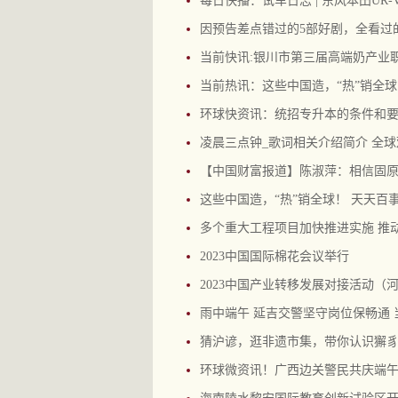
每日快播：试车日志 | 东风本田UR
因预告差点错过的5部好剧，全看过
当前快讯:银川市第三届高端奶产业
当前热讯：这些中国造，“热”销全球
环球快资讯：统招专升本的条件和要
凌晨三点钟_歌词相关介绍简介 全
【中国财富报道】陈淑萍：相信固原
这些中国造，“热”销全球！ 天天百
多个重大工程项目加快推进实施 推
2023中国国际棉花会议举行
2023中国产业转移发展对接活动（
雨中端午 延吉交警坚守岗位保畅通 
猜沪谚，逛非遗市集，带你认识獬豸
环球微资讯！广西边关警民共庆端