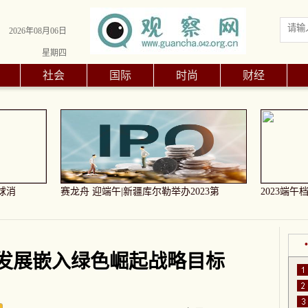
2026年08月06日
星期四
社会
国际
时尚
财经
球消
赛龙舟 迎端午|新疆库尔勒举办2023第
2023端
发展嵌入绿色崛起战略目标