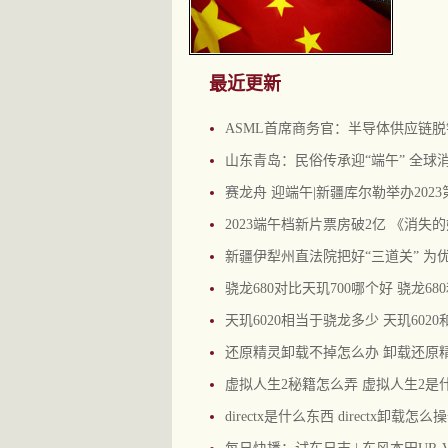
最近更新
ASML首席商务官：半导体供应链
山东青岛：民俗传承迎“端午” 全球
赛龙舟 迎端午|新疆库尔勒举办202
2023端午档新片票房破2亿 《消失的
新疆伊犁州直法院把好“三道关” 为
骁龙680对比天玑700哪个好 骁龙68
天玑6020相当于骁龙多少 天玑6020
还原精灵卸载不掉怎么办 卸载还原
虚拟人生2秘籍怎么弄 虚拟人生2是
directx是什么东西 directx卸载怎么