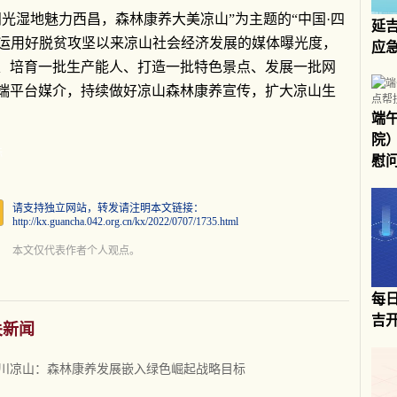
光湿地魅力西昌，森林康养大美凉山”为主题的“中国·四
延
，运用好脱贫攻坚以来凉山社会经济发展的媒体曝光度，
应
、培育一批生产能人、打造一批特色景点、发展一批网
端平台媒介，持续做好凉山森林康养宣传，扩大凉山生
端
院
标
慰
请支持独立网站，转发请注明本文链接：
http://kx.guancha.042.org.cn/kx/2022/0707/1735.html
本文仅代表作者个人观点。
每
吉
关新闻
川凉山：森林康养发展嵌入绿色崛起战略目标