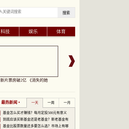
搜索
科技
娱乐
体育
午档新片票房破2亿 《消失的她
山东青岛：民俗传承迎“端午” 全球消
• 最热新闻 •
一天
一周
一月
基金怎么买才赚钱？每月定投500元有意义
到底应该买新基金还是老基金？新老基金有
基金比股票数量还多要怎么选？市场上有哪