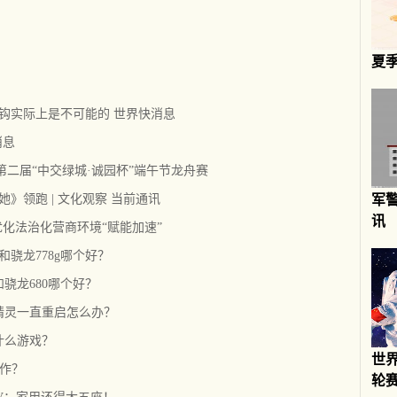
夏
脱钩实际上是不可能的 世界快消息
消息
3第二届“中交绿城·诚园杯”端午节龙舟赛
她》领跑 | 文化观察 当前通讯
军
讯
优化法治化营商环境“赋能加速”
0和骁龙778g哪个好？
和骁龙680哪个好？
精灵一直重启怎么办？
什么游戏？
世
操作？
轮