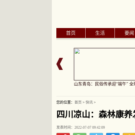
首页
生活
要闻
3端午档新片票房破2亿 《消失的她
山东青岛：民俗传承迎“端午” 全
您的位置：
首页
>
快讯
>
四川凉山：森林康养
发表时间：2022-07-07 09:42:09