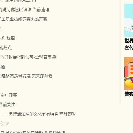
-V：家用还得大五座！
的说明你慧眼识珠 当前速讯
职工职业技能竞赛火热开赛
！
求_统招
世
球观焦点
宣
的好物会得到认可-全球百事通
事通
动经济高质量发展 天天即时看
警
河南）开幕
当前关注
……闵行浦江端午文化节有特色|环球即时
午佳节