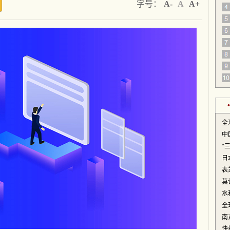
字号：
A-
A
A+
全
中
“
日
表
莫
水
全
南
快